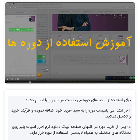
شرکت در
دوره های آموزشی منابع انسانی
می
باشد و با شرکت در هریک از دوره ها با یک
سری نکات مدیریتی آشنا خواهید شد. آکادمی
ارغوان مریدی با توحه به تجربه بالا در زمینه ی
مدیریت منایع انسانی
این مشکلات را به خوبی
درک کرده و با توحه به آنها دوره های آموزشی
متنوعی را برای مدیران و حتی کارجویان آماده
کرده و در اختیار شان قرار داده است که
نکات
طلایی وفاداری پرسنل
،
مدیریت حرفه ای پرسنل
و
آموزش شخصیت شناسی پول با متد دیسک
از
برای استفاده از ویدئوهای دوره می بایست مراحل زیر را انجام دهید.
بهترین دوره های آموزشی در این زمینه می باشد.
1-در ابتدا می بابیست دوره را به سبد خرید خود اضافه نموده و فرآیند خرید
را تکمیل نمائید.
2- پس از خرید دوره در انتهای صفحه لینک دانلود نرم افزار اسپات پلیر روی
دستگاه های مختلف به همراه لایسنس استفاده از دوره قرار دارد.
مشکلات فرآیند استخدام