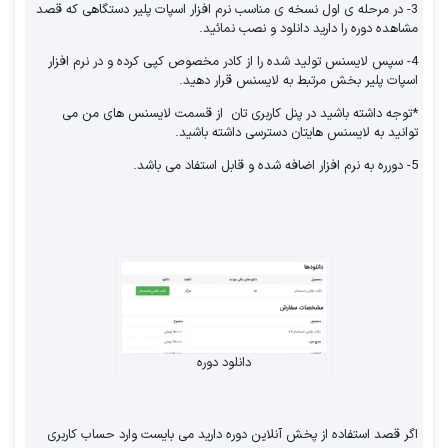
3- در مرحله ی اول نسخه ی مناسب نرم افزار اسپات پلیر دستگاهی که قصد
مشاهده دوره را دارید دانلود و نصب نمائید.
باور کنید یا نه، استخدام به همان اندازه که برای
4- سپس لایسنس تولید شده را از کادر مخصوص کپی کرده و در نرم افزار
کارمندان استرس زا است برای کسب و کارها نیز
اسپات پلیر بخش مرتبط به لایسنس قرار دهید.
پر تنش و استرس زا می باشد. حتی می‌تواند یک
*توجه داشته باشید در پنل کاربری تان از قسمت لایسنس های من می
توانید به لایسنس هایتان دسترسی داشته باشید.
فرآیند بسیار طولانی، خسته کننده و پر هزینه
5- دورره به نرم افزار اضافه شده و قابل استفاد می باشد.
باشد. شرکت‌ها معمولاً باید صدها رزومه را بررسی
کنند و چندین دور مصاحبه انجام دهند تا
بتوانند کارجوی مورد نظر خود را پیدا کنند.
هم شرکت و هم متقاضیان کار معمولاً با شماری
از موانع روبرو می‌شوند که آنها را تحت فشار قرار
می‌دهد و سرعت آنها را کاهش می‌دهد. در حالی
دانلود دوره
که هر شرکتی فرآیند استخدام متفاوتی دارد و در
این فرآیند با مشکلاتب مواجه می شوند. در
اگر قصد استفاده از پخش آنلاین دوره دارید می بایست وارد حساب کاربری
ادامه به عمده ترین آنها اشاره خواهیم کرد.