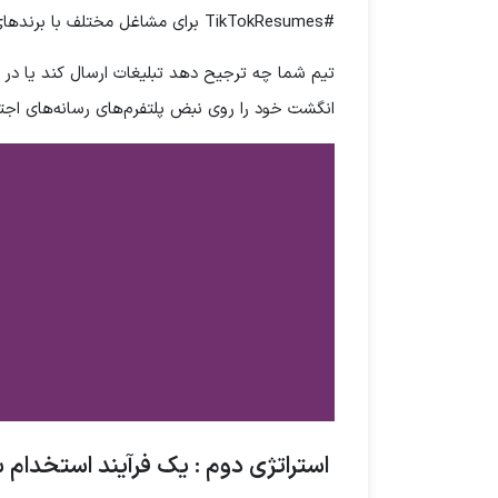
#TikTokResumes برای مشاغل مختلف با برندهای شرکت‌کننده درخواست شغلی دهند.
انگشت خود را روی نبض پلتفرم‌های رسانه‌های اجتماعی که در میان نسل
استراتژی دوم : یک فرآیند استخدام سا
هرجا رزومه میفرستی 