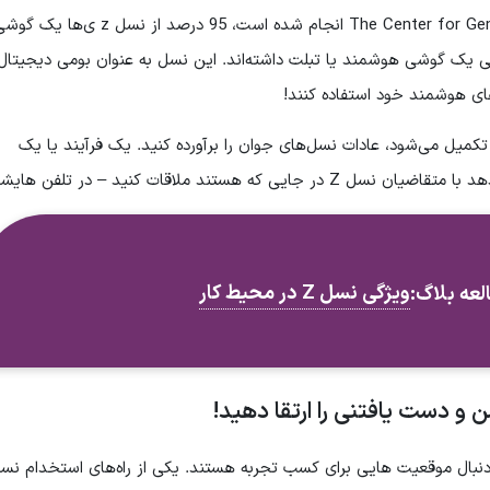
بر اساس مطالعه‌ای که توسط The Center for Generational Kinetics انجام شده است، 95 درصد از نسل z ی‌ها ی
 ات را برای آکادمی ارغوان مریدی ارسال کن.
ارند. و 25 درصد از قبل از سن 10 سالگی یک گوشی هوشمند یا تبلت داشته‌اند. این نسل به عنوان بومی دیجیتال
های هوشمند خود استفاده کنند!
 رزومه کاری
تکمیل می‌شود، عادات نسل‌های جوان را برآورده کنید. یک فرآیند یا یک
 هستند ملاقات کنید – در تلفن هایشان!
ویژگی نسل Z در محیط کار
لعه بلاگ:
و دست یافتنی را ارتقا دهید!
ور طبیعی به دنبال موقعیت هایی برای کسب تجربه هستند. یکی از راه‌های استخدام نس