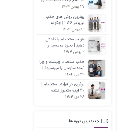
که مانع جذب استعدادهای
برتر می‌شوند +(با راه‌حل)
27 بهمن 1404
بهترین روش‌ های جذب
نیرو در ۲۰۲۶ | چگونه
استعدادهای برتر را استخدام
12 بهمن 1404
کنیم؟
هزینه استخدام را کاهش
دهید | نحوه محاسبه و
راهکارهای کم‌هزینه
2 بهمن 1404
جذب استعداد چیست و چرا
آینده سازمان را می‌سازد؟ |
راهنمای جامع
30 دی 1404
نوآوری در فرآیند استخدام |
۴۰ ایده متحول‌کننده
مختص مدیران
28 دی 1404
جدیدترین دوره ها