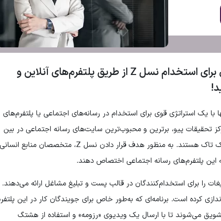
استراتژی اول : روی یک استراتژی قوی برای استخدام نسل Z از طریق پلتفرم‌های آنلاین و
د!
 کارمندان نسل Z می‌تواند تنها با یک استراتژی قوی برای استخدام در رسانه‌های اجتماعی یا پلتفرم‌های
ز تحقیقات پیو، برترین و محبوب‌ترین سایت‌های رسانه اجتماعی در بین
جوانان 18 تا 24 ساله اینستاگرام، اسنپ چت و تیک تاک هستند. به منظور هدف قرار دادن نسل Z، متخصصان منابع 
ه این پلتفرم‌های رسانه اجتماعی اختصاص دهند.
ات را برای استخدام‌کنندگان در قالب پست و تبلیغ مشاغل ارائه می‌دهند.
ش اختصاصی رزومه‌های TikTok را راه‌اندازی کرده است. برنامه‌ای که به‌طور خاص برای جویندگان کار در این پلتفر
 با رزومه‌های TikTok، کاربران تشویق می‌شوند تا با ارسال یک ویدیوی «رزومه» و استفاده از هشتگ