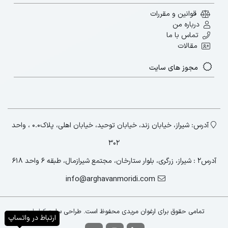
این دانش برای آموزش و راهنمایی کارکنان
قوانین و مقررات
جوان‌تر استفاده کنید.
درباره من
تماس با ما
جلوگیری از کلیشه‌ها:
از پیش‌داوری و کلیشه‌های
مقالات
مربوط به سن و توانایی‌های فیزیکی دوری کنید.
مجوز های سایت
هر فرد منحصر به فرد است و توانایی‌ها و
محدودیت‌های او به سن او محدود نمی‌شود.
آدرس: شیراز، خیابان زند، خیابان توحید، خیابان اهلی، پلاک۰.۰ ، واحد
راه های جذب و نگهداشت
پیشنهاد ما مطالعه
۳۰۲
پرسنل
بلاگ:
آدرس2 : شیراز، زرگری، بلوار ستارخان، مجتمع شیرازمال، طبقه ۶ واحد ۶۱۸
info@arghavanmoridi.com
تمامی حقوق برای ارغوان مریدی محفوظ است. طراحی سایت:
کیاسایت
ارتباط در واتساپ