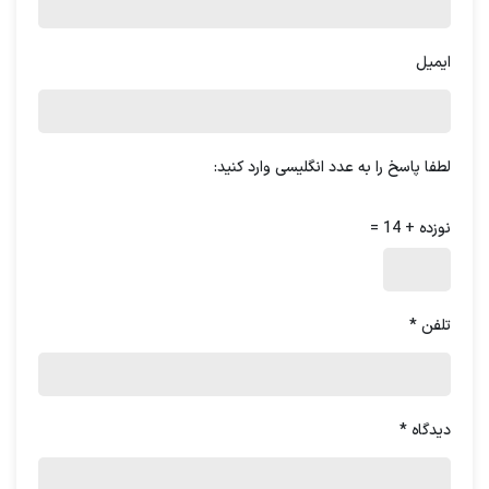
چگونه پرسنل خود رابه سازمان
پیشنهاد ما مطالعه
وفادار کنیم؟
بلاگ:
ایمیل
لطفا پاسخ را به عدد انگلیسی وارد کنید:
نحوه مدیریت کارکنان با تجربه و مسن
نوزده + 14 =
1. احترام به تجربه و دانش
:
تلفن
*
گوش دادن فعال:
به صحبت‌ها و نظرات کارمندان
با تجربه گوش دهید و به آن‌ها نشان دهید که
دیدگاه‌هایشان برای شما ارزشمند است. این امر
دیدگاه
*
به ایجاد حس اعتماد و احترام متقابل کمک
می‌کند.