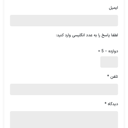
ایمیل
معمولاً سه سطح اصلی مدیریت عبارت‌اند از:
مدیریت رده‌بالا (Top-Level Management)
لطفا پاسخ را به عدد انگلیسی وارد کنید:
دوازده − 5 =
مدیریت میانی (Mid-Level Management)
تلفن
*
مدیریت رده‌ی اول یا سرخط (First-Line
Management)
دیدگاه
*
هر سطح بر بخشی متفاوت از موفقیت سازمان تمرکز دارد؛
از تعیین اهداف کلان و استراتژیک گرفته تا هدایت
روزانه‌ی تیم‌ها و ارتقای
مهارت کارتیمی
کارکنان.