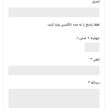
ایمیل
که توسط
دانشگاه هاروارد
توسعه یافته است.
این مدل بر توانمندسازی و انگیزه‌بخشی به
کارکنان تأکید دارد و به مدیران کمک می‌کند تا با
لطفا پاسخ را به عدد انگلیسی وارد کنید:
ایجاد محیط کاری مثبت و حمایت از کارکنان،
بهره‌وری و رضایت شغلی را افزایش دهند. مدل
چهارده + شش =
هاروارد به عنوان یک رویکرد جامع به مدیریت
منابع انسانی شناخته می‌شود که به سازمان‌ها
تلفن
*
کمک می‌کند تا با توجه به نیازها و اهداف خود،
استراتژی‌های مناسبی را برای توسعه و بهبود
مهارت‌های کارکنان انتخاب کنند.
دیدگاه
*
یکی از اصول اساسی مدل هاروارد، توجه به نیازها
و انتظارات کارکنان است.
این مدل بر این باور
است که کارکنان باید در فرآیند تصمیم‌گیری و