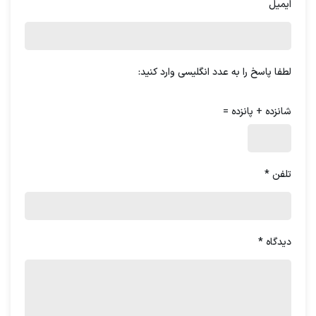
ایمیل
تبدیل به کارشناس در صنعت مشتری
خود
لطفا پاسخ را به عدد انگلیسی وارد کنید:
وقتی به دنبال استخدام برای یک نقش مدیریتی
هستید، نمی‌توانید زمان را با کارجوهایی که
شانزده + پانزده =
دانش صنعت مورد نیاز را ندارند هدر دهید. به
همین دلیل، برخلاف استخدام‌کنندگان سنتی،
تلفن
*
هدهانترها زمان می‌گذارند تا کارشناسان صنعت
کسب‌وکار شما را پیدا کنند. این به هدهانترها
اجازه می‌دهد تا از همان ابتدا کاندیداهای
دیدگاه
*
مناسب را هدف قرار دهند. بنابراین، اگر به دنبال
یک
آکادمی منابع انسانی
برای استخدام و پیدا
کردن کاندیداهای اجرایی هستید، مطمئن شوید
که زمانی برای آزمودن دانش صنعتی آن‌ها