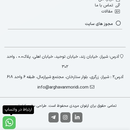
تماس با ما
پیشنهاد ما مطالعه بلاگ:
استخدام بهترین ها
مقالات
مجوز های سایت
3-ساختن رابطه حرفه‌ای
آدرس: شیراز، خیابان زند، خیابان توحید، خیابان اهلی، پلاک۰.۰ ، واحد
۳۰۲
همان‌طور که اشاره شد، برخلاف استخدام سنتی،
آدرس2 : شیراز، زرگری، بلوار ستارخان، مجتمع شیرازمال، طبقه ۶ واحد ۶۱۸
جستجوی اجرایی یا همان هدهانتینگ نیاز به
info@arghavanmoridi.com
جستجوی کارجوهایی دارد که به دنبال شغل
دیگری نیستند و یا در حال حاضر شاغل هستند و
تمامی حقوق برای ارغوان مریدی محفوظ است. طراحی سایت:
کیاسایت
پیشنهادهای شغلی بهتر با مزایای بهتر می‌تواند
ارتباط در واتساپ
برای آن‌ها جالب توجه باشد. این موضوع
ساختن رابطه حرفه‌ای با کارجوها را ضروری