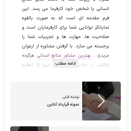
انسانی یا شخص خود کارفرما می رسد. این
فرم مقدمه ای است که به صورت بالقوه
نمایانگر توانایی شما برای کارفرمایان است و
صلاحیت ها، مهارت ها و تجربیات شما را
برجسته می سازد. با گرفتن مشاوره از ارغوان
مریدی ،
بهترین مشاور منابع انسانی
هرگونه
ادامه مطلب
چالش در جذب و اسنخدام نیرو یا تنطیم
انواع قرارداد های کاری را راحت کنید
نوشته قبلی
با ارسال رزومه به آکادمی ارغوان
نمونه قرارداد آنلاین
مریدی
شغلی که دوست داری پیدا کن.