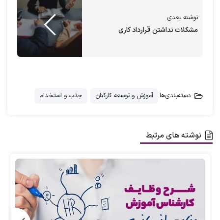
ارسال رزومه
نوشته بعدی
مشکلات نداشتن قرارداد کاری
نامه درخواست کار می تواند شما را به نامزدی
مناسب برای موقعیتی که به دنبال آن هستید
تبدیل کند. هدف از نگارش نامه درخواست
دسته‌بندی‌ها
آموزش و توسعه کارکنان
جذب و استخدام
کار، تاثیر گذاشتن اولیه و متقاعد کردن
کارفرما برای در نظر گرفتن شما به جهت
مصاحبه است. در این فرآیند باید نکاتی را مد
نوشته های مرتبط
نظر داشته باشید
آکادمی تخصصی مدیریت
منابع انسانی
ارغوان مریدی
در این مقاله نکات
مهمی که در نگارش فرم درخواست کار باید
رعایت شود را به طور کامل شرح داده است.