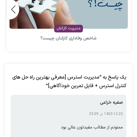
برای شناختن ارزش خود تلاش کنید؟ آیا
می‌خواهید در انتظار آمدن خوشبختی باشید یا
خودتان خوشبختی را انتخاب کنید؟
مدیریت کارکنان
شاخص وفاداری کارکنان چیست؟
ارغوان مریدی
بهترین مشاوره منابع انسانی
در این
مقاله در مورد مدیریت استرس صحبت می کند تا
نه تنها در محیط کار بلکه در زندگی روزمره در
شرایط مختلف بتوانید استرس تان را کنترل کرده
یک پاسخ به “مدیریت استرس [معرفی بهترین راه حل های
و آن را مدیریت کنید.
کنترل استرس + فایل تمرین خودآگاهی]”
صفیه خزاعی
با مشاوره ارغوان مریدی
1403-12-22 در 23:09
در محیط کار استرس تان را مدیریت کنید.
ممنونم از مطالب مفیدتون عالی بود