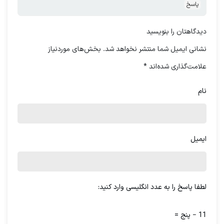
درخواست مشاوره
پاسخ
دیدگاهتان را بنویسید
این‌ها سؤالاتی هستند که در ابتدای این مقاله
نشانی ایمیل شما منتشر نخواهد شد.
بخش‌های موردنیاز
باید از شما پرسیدم تا نگاه خود را کمی تغییر
علامت‌گذاری شده‌اند
*
دهید، اما استرس به خودی خود برای بدن لازم
نام
است، برای بقا بدن ما نیازمند این حس هستیم،
اما زمانی این استرس ما را کنترل می‌کند که
احساسات منفی ما را بیدار کند و این احساسات
ایمیل
منفی است که ما را دستپاچه می‌کند و مغز ما را
از کار می‌اندازد.
متأسفانه این باور را داریم که شادی یک علامت
لطفا پاسخ را به عدد انگلیسی وارد کنید:
بیرونی است و چیزی یا کسی باید باعث شود که
ما را خوشحال کند، اما به طور ذاتی باور نداریم
11 − پنج =