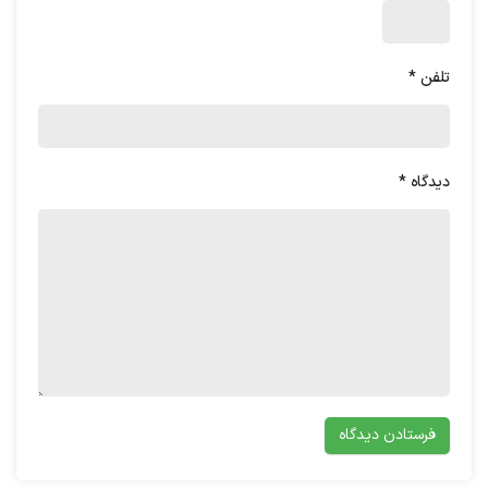
که کافی هستیم و توانایی این را داریم که خود را
شاد نگه داریم، در زندگی همیشه چیزهایی هست
و فکرهایی هست که ما را ناکافی نشان دهد و
تلفن
*
همین باعث شود که شاد نباشیم و
هر چه شادی
و خرسندی از خود کمتر باشد، سطح استرس بالاتر
می‌رود
.
دیدگاه
*
رها کردن به ما آزادی می‌بخشد و یگانه شرط
خوشبختی، آزادی است
. این جمله یادآور آن
است که هر زمان سطح استرس بالا رفت باید
بدانیم که اگر رها کنیم آنچه در مغزمان می‌گذرد،
قطعاً انرژی ما بالاتر می‌رود و توانایی مقابله با
استرس را خواهیم داشت، اما می‌دانم که در عمل
خیلی سخت است. با راهکارهای
آکادمی مدیریت
منابع انسانی
ارغوان مریدی
مدیریت استرس را