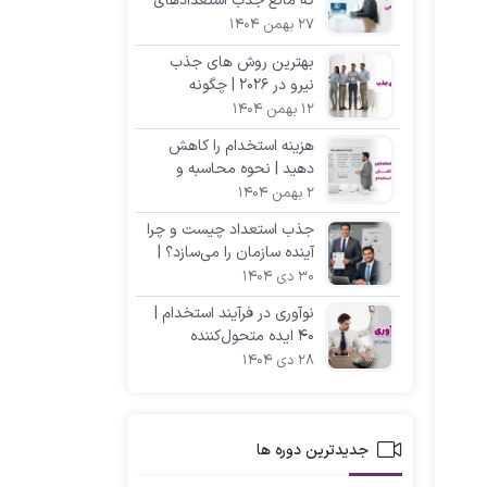
که مانع جذب استعدادهای
برتر می‌شوند +(با راه‌حل)
27 بهمن 1404
بهترین روش‌ های جذب
نیرو در ۲۰۲۶ | چگونه
استعدادهای برتر را استخدام
12 بهمن 1404
کنیم؟
هزینه استخدام را کاهش
دهید | نحوه محاسبه و
راهکارهای کم‌هزینه
2 بهمن 1404
جذب استعداد چیست و چرا
آینده سازمان را می‌سازد؟ |
راهنمای جامع
30 دی 1404
نوآوری در فرآیند استخدام |
۴۰ ایده متحول‌کننده
مختص مدیران
28 دی 1404
جدیدترین دوره ها