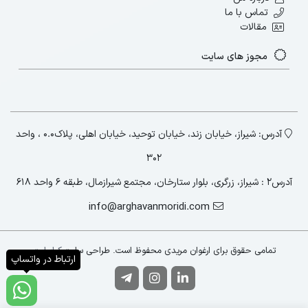
این مهارت‌ها به شما کمک می‌کنند تا ارتباطات
تماس با ما
مؤثرتری داشته باشید و در نتیجه، به
مقالات
موفقیت‌های بیشتری در محل کار دست یابید.
مجوز های سایت
مهارت های رهبری
پیشنهاد ما مطالعه بلاگ:
آدرس: شیراز، خیابان زند، خیابان توحید، خیابان اهلی، پلاک۰.۰ ، واحد
۳۰۲
آدرس2 : شیراز، زرگری، بلوار ستارخان، مجتمع شیرازمال، طبقه ۶ واحد ۶۱۸
مهارت های ارتباطی برای موفقیت در محل
info@arghavanmoridi.com
کار
تمامی حقوق برای ارغوان مریدی محفوظ است. طراحی سایت:
کیاسایت
ارتباط در واتساپ
۱. گوش دادن فعال