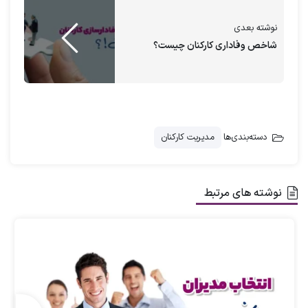
با مشاوره ارغوان مریدی
نوشته بعدی
محیط کار ایده‌آل با نیروی کار پویا
شاخص وفاداری کارکنان چیست؟
را تجربه کنید.
درخواست مشاوره
دسته‌بندی‌ها
مدیریت کارکنان
آکادمی تخصصی مدیریت منابع انسانی
ارغوان
مریدی
در این بلاگ به معرفی 10 مهارت ارتباطی
نوشته های مرتبط
مهم می پردازد و راهکار انجام و تقویت آن را
آموزش می دهد. اگر نیاز به راهنمایی و کمک
بیشتر دارید می توانید از
مشاوره منابع انسانی
آکادمی استفاده کنید تنها کافی است درخواست
تان را ثبت نمائید تا در اولین فرصت از مشاوره