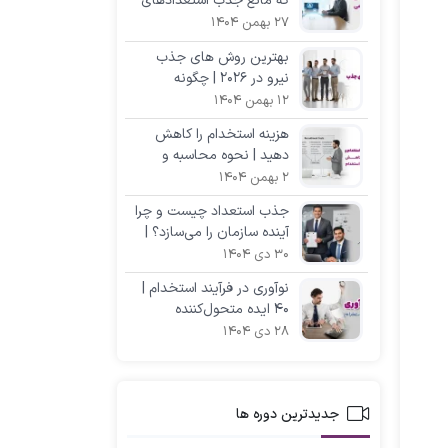
که مانع جذب استعدادهای
برتر می‌شوند +(با راه‌حل)
27 بهمن 1404
بهترین روش‌ های جذب
نیرو در ۲۰۲۶ | چگونه
استعدادهای برتر را استخدام
12 بهمن 1404
کنیم؟
هزینه استخدام را کاهش
دهید | نحوه محاسبه و
راهکارهای کم‌هزینه
2 بهمن 1404
جذب استعداد چیست و چرا
آینده سازمان را می‌سازد؟ |
راهنمای جامع
30 دی 1404
نوآوری در فرآیند استخدام |
۴۰ ایده متحول‌کننده
مختص مدیران
28 دی 1404
جدیدترین دوره ها